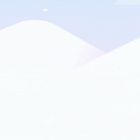
"WOHER KOMMT UNSER TRINKWASSER?"